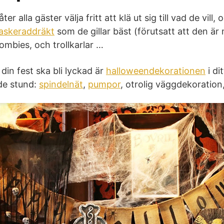
r alla gäster välja fritt att klä ut sig till vad de vill,
askeraddräkt
som de gillar bäst (förutsatt att den 
ombies, och trollkarlar …
 din fest ska bli lyckad är
halloweendekorationen
i di
de stund:
spindelnät
,
pumpor
, otrolig väggdekoration