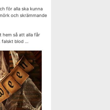
 och för alla ska kunna
är mörk och skrämmande
tt hem så att alla får
, falskt blod …