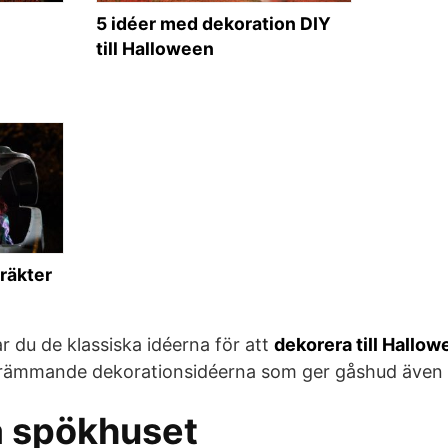
5 idéer med dekoration DIY
till Halloween
räkter
tar du de klassiska idéerna för att
dekorera till Hallow
rämmande dekorationsidéerna som ger gåshud även 
a spökhuset