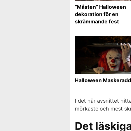
“Måsten” Halloween
dekoration för en
skrämmande fest
Halloween Maskeradd
I det här avsnittet hit
mörkaste och mest sk
Det läskig