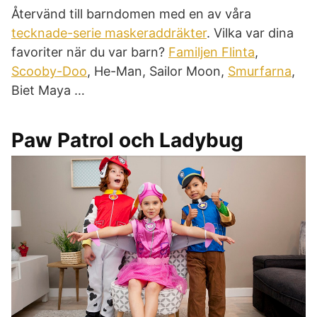
Återvänd till barndomen med en av våra
tecknade-serie maskeraddräkter
. Vilka var dina
favoriter när du var barn?
Familjen Flinta
,
Scooby-Doo
, He-Man, Sailor Moon,
Smurfarna
,
Biet Maya …
Paw Patrol och Ladybug