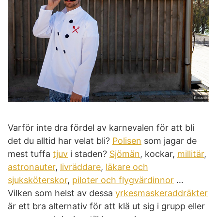
Varför inte dra fördel av karnevalen för att bli
det du alltid har velat bli?
Polisen
som jagar de
mest tuffa
tjuv
i staden?
Sjömän
, kockar,
millitär
,
astronauter
,
livräddare
,
läkare och
sjuksköterskor
,
piloter och flygvärdinnor
…
Vilken som helst av dessa
yrkesmaskeraddräkter
är ett bra alternativ för att klä ut sig i grupp eller