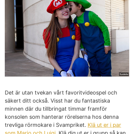
Det är utan tvekan vårt favoritvideospel och
säkert ditt också. Visst har du fantastiska
minnen där du tillbringat timmar framför
konsolen som hanterar rörelserna hos denna
trevliga rörmokare i Svampriket.
Klä ut er i par
som Mario och Luigi
. Klä dig ut er i grupp så kan