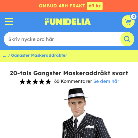
OMBUD 48H
FRAKT
69 kr
0
...
Gangster Maskeraddräkter
20-tals Gangster Maskeraddräkt svart
60 Kommentarer
Se dem här