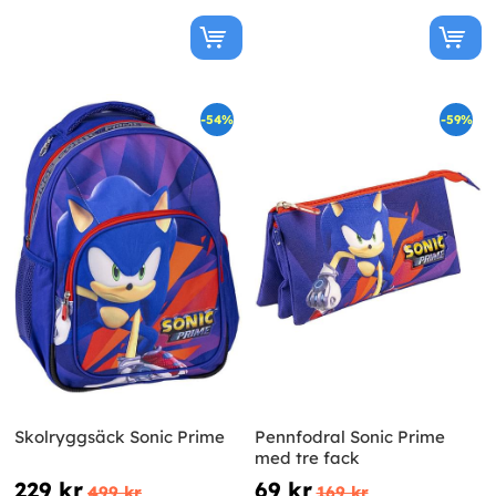
-54%
-59%
Skolryggsäck Sonic Prime
Pennfodral Sonic Prime
med tre fack
229 kr
69 kr
499 kr
169 kr