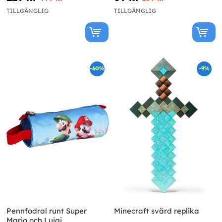
TILLGÄNGLIG
TILLGÄNGLIG
-60%
-9%
Pennfodral runt Super
Minecraft svärd replika
Mario och Luigi