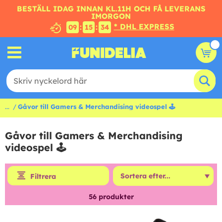
BESTÄLL IDAG INNAN KL.11H OCH FÅ LEVERANS
IMORGON
* DHL EXPRESS
:
:
09
15
33
...
Gåvor till Gamers & Merchandising videospel 🕹
Gåvor till Gamers & Merchandising
videospel 🕹
Filtrera
56
produkter