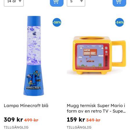
-38%
-54%
Lampa Minecraft blå
Mugg termisk Super Mario i
form av en retro TV - Super
Mario Bros
309 kr
159 kr
499 kr
349 kr
TILLGÄNGLIG
TILLGÄNGLIG