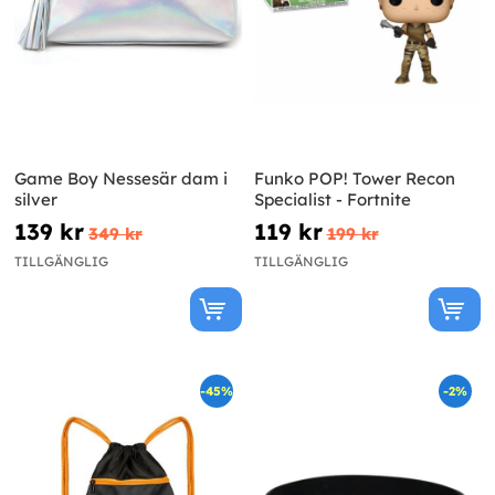
Game Boy Nessesär dam i
Funko POP! Tower Recon
silver
Specialist - Fortnite
139 kr
119 kr
349 kr
199 kr
TILLGÄNGLIG
TILLGÄNGLIG
-45%
-2%