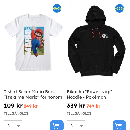
-56%
-55%
T-shirt Super Mario Bros
Pikachu "Power Nap"
"It's a me Mario" för honom
Hoodie - Pokémon
109 kr
339 kr
249 kr
749 kr
TILLGÄNGLIG
TILLGÄNGLIG