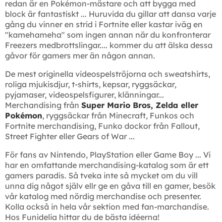
redan är en Pokémon-mästare och att bygga med
block är fantastiskt ... Huruvida du gillar att dansa varje
gång du vinner en strid i Fortnite eller kastar iväg en
"kamehameha" som ingen annan när du konfronterar
Freezers medbrottslingar.... kommer du att älska dessa
gåvor för gamers mer än någon annan.
De mest originella videospelströjorna och sweatshirts,
roliga mjukisdjur, t-shirts, kepsar, ryggsäckar,
pyjamaser, videospelsfigurer, klänningar...
Merchandising från
Super Mario Bros, Zelda eller
Pokémon
, ryggsäckar från Minecraft, Funkos och
Fortnite merchandising, Funko dockor från Fallout,
Street Fighter eller Gears of War ...
För fans av Nintendo, PlayStation eller Game Boy ... Vi
har en omfattande merchandising-katalog som är ett
gamers paradis. Så tveka inte så mycket om du vill
unna dig något själv ellr ge en gåva till en gamer, besök
vår katalog med nördig merchandise och presenter.
Kolla också in hela vår sektion med fan-marchandise.
Hos Funidelia hittar du de bästa idéerna!