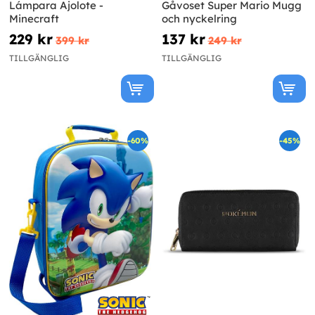
Lámpara Ajolote -
Gåvoset Super Mario Mugg
Minecraft
och nyckelring
229 kr
137 kr
399 kr
249 kr
TILLGÄNGLIG
TILLGÄNGLIG
-60%
-45%