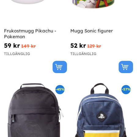
Frukostmugg Pikachu -
Mugg Sonic figurer
Pokemon
59 kr
52 kr
149 kr
129 kr
TILLGÄNGLIG
TILLGÄNGLIG
-45%
-57%