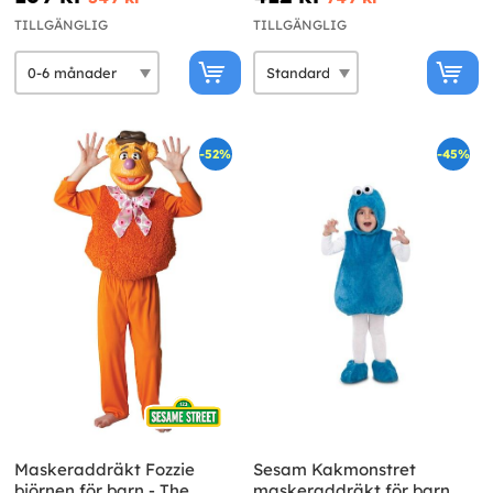
TILLGÄNGLIG
TILLGÄNGLIG
-52%
-45%
Maskeraddräkt Fozzie
Sesam Kakmonstret
björnen för barn - The
maskeraddräkt för barn