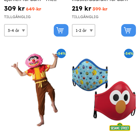
Muppets
309 kr
219 kr
649 kr
399 kr
TILLGÄNGLIG
TILLGÄNGLIG
-54%
-54%