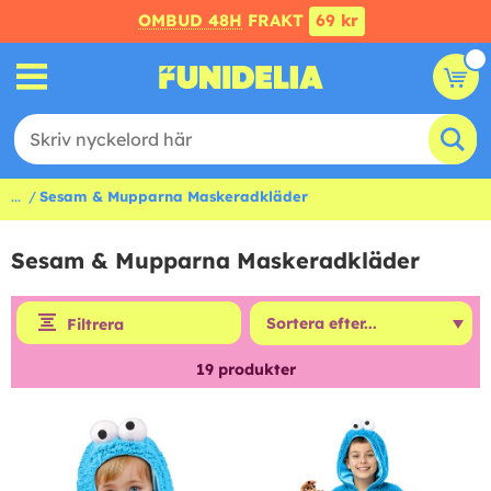
OMBUD 48H
FRAKT
69 kr
...
Sesam & Mupparna Maskeradkläder
Sesam & Mupparna Maskeradkläder
Filtrera
19
produkter