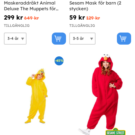
Maskeraddräkt Animal
Sesam Mask för barn (2
Deluxe The Muppets för
stycken)
barn
299 kr
59 kr
649 kr
129 kr
TILLGÄNGLIG
TILLGÄNGLIG
-45%