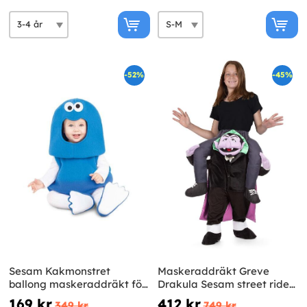
-52%
-45%
Sesam Kakmonstret
Maskeraddräkt Greve
ballong maskeraddräkt för
Drakula Sesam street ride
bebis
on för barn
169 kr
412 kr
349 kr
749 kr