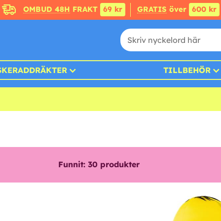
OMBUD 48H
FRAKT
69 kr
GRATIS
över
600 kr
SKERADDRÄKTER
TILLBEHÖR
Funnit:
30
produkter