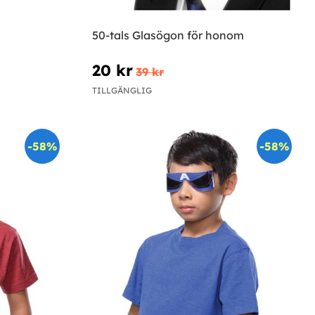
50-tals Glasögon för honom
20 kr
39 kr
TILLGÄNGLIG
-58%
-58%