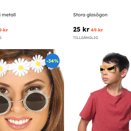
 metall
Stora glasögon
25 kr
9 kr
49 kr
G
TILLGÄNGLIG
-34%