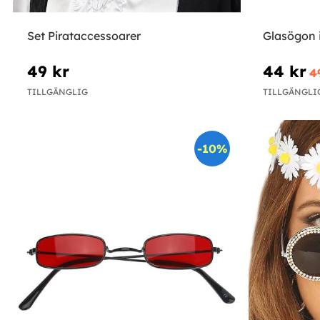
Set Pirataccessoarer
Glasögon i
49 kr
44 kr
4
TILLGÄNGLIG
TILLGÄNGLI
-10%