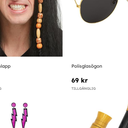
nlapp
Polisglasögon
69 kr
G
TILLGÄNGLIG