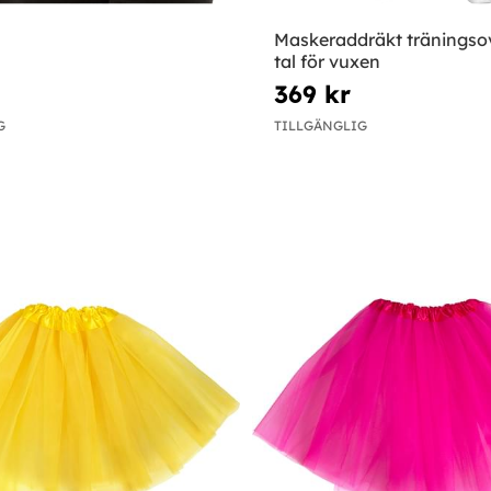
Maskeraddräkt träningsov
tal för vuxen
369 kr
G
TILLGÄNGLIG