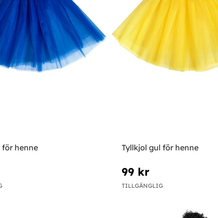
å för henne
Tyllkjol gul för henne
99 kr
G
TILLGÄNGLIG