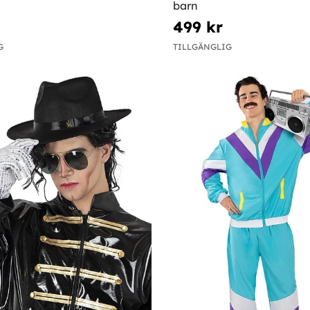
barn
499 kr
G
TILLGÄNGLIG