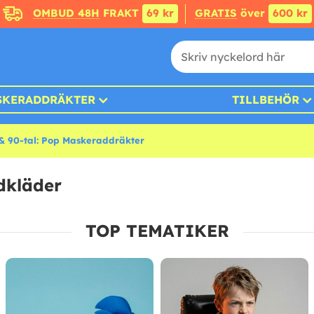
OMBUD 48H
FRAKT
69 kr
GRATIS
över
600 kr
SKERADDRÄKTER
TILLBEHÖR
 & 90-tal: Pop Maskeraddräkter
dkläder
TOP TEMATIKER