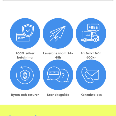
100% säker
Leverans inom 24–
Fri frakt från
betalning
48h
600kr
Byten och returer
Storleksguide
Kontakta oss