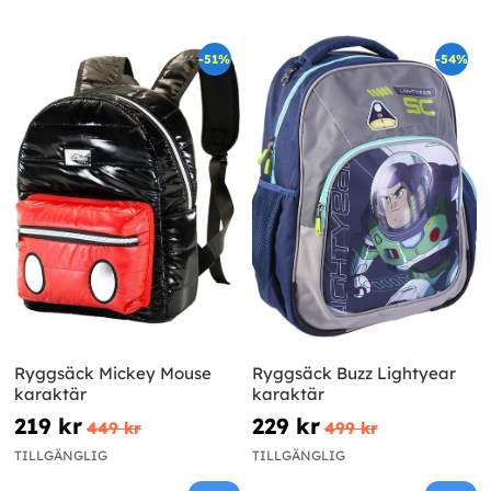
-51%
-54%
Ryggsäck Mickey Mouse
Ryggsäck Buzz Lightyear
karaktär
karaktär
219 kr
229 kr
449 kr
499 kr
TILLGÄNGLIG
TILLGÄNGLIG