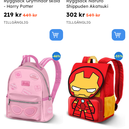
Ryggsäck Gryffindor sköld
Ryggsäck Naruto
- Harry Potter
Shippuden Akatsuki
219 kr
302 kr
449 kr
549 kr
TILLGÄNGLIG
TILLGÄNGLIG
-46%
-55%