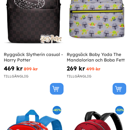
Ryggsäck Slytherin casual -
Ryggsäck Baby Yoda The
Harry Potter
Mandalorian och Boba Fett
469 kr
269 kr
899 kr
499 kr
TILLGÄNGLIG
TILLGÄNGLIG
-45%
-32%