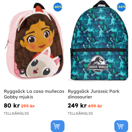
-60%
-50%
Ryggsäck La casa muñecas
Ryggsäck Jurassic Park
Gabby mjukis
dinosaurier
80 kr
249 kr
199 kr
499 kr
TILLGÄNGLIG
TILLGÄNGLIG