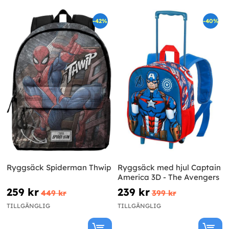
-42%
-40%
Ryggsäck Spiderman Thwip
Ryggsäck med hjul Captain
America 3D - The Avengers
259 kr
239 kr
449 kr
399 kr
TILLGÄNGLIG
TILLGÄNGLIG