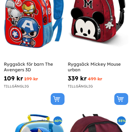
Ryggsäck för barn The
Ryggsäck Mickey Mouse
Avengers 3D
urban
109 kr
339 kr
199 kr
499 kr
TILLGÄNGLIG
TILLGÄNGLIG
-60%
-55%