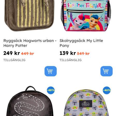
Ryggsäck Hogwarts urban -
Skolryggsäck My Little
Harry Potter
Pony
249 kr
139 kr
449 kr
349 kr
TILLGÄNGLIG
TILLGÄNGLIG
-48%
-46%