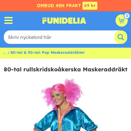
OMBUD 48H
FRAKT
69 kr
0
...
80-tal & 90-tal: Pop Maskeraddräkter
80-tal rullskridskoåkerska Maskeraddräkt