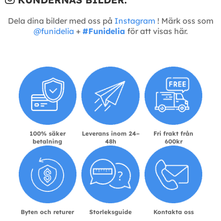
Dela dina bilder med oss på
Instagram
! Märk oss som
@funidelia
+
#Funidelia
för att visas här.
100% säker
Leverans inom 24–
Fri frakt från
betalning
48h
600kr
Byten och returer
Storleksguide
Kontakta oss