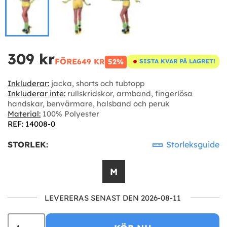
309 kr
FÖRE
649 KR
52%
SISTA KVAR PÅ LAGRET!
Inkluderar:
jacka, shorts och tubtopp
Inkluderar inte:
rullskridskor, armband, fingerlösa
handskar, benvärmare, halsband och peruk
Material:
100% Polyester
REF: 14008-0
STORLEK:
Storleksguide
M
LEVERERAS SENAST DEN 2026-08-11