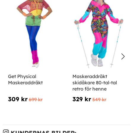
Get Physical
Maskeraddräkt
Maskeraddräkt
skidåkare 80-tal-tal
retro för henne
309 kr
329 kr
699 kr
549 kr
KUNDERNAS BILDER: