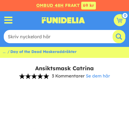
OMBUD 48H
FRAKT
69 kr
0
...
Day of the Dead Maskeraddräkter
Ansiktsmask Catrina
3 Kommentarer
Se dem här