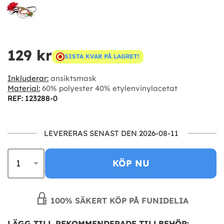
129 kr
SISTA KVAR PÅ LAGRET!
Inkluderar:
ansiktsmask
Material:
60% polyester 40% etylenvinylacetat
REF: 123288-0
LEVERERAS SENAST DEN 2026-08-11
KÖP NU
100% SÄKERT KÖP PÅ FUNIDELIA
LÄGG TILL REKOMMENDERADE TILLBEHÖR: