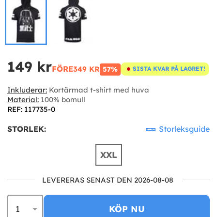
149 kr
FÖRE
349 KR
57%
SISTA KVAR PÅ LAGRET!
Inkluderar:
Kortärmad t-shirt med huva
Material:
100% bomull
REF: 117735-0
STORLEK:
Storleksguide
XXL
LEVERERAS SENAST DEN 2026-08-08
KÖP NU