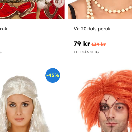
ruk
Vit 20-tals peruk
79 kr
139 kr
G
TILLGÄNGLIG
-45%