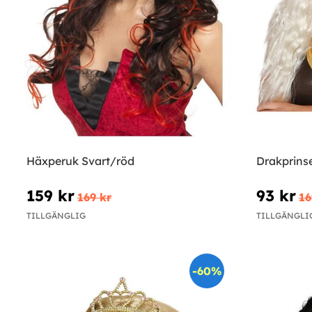
Häxperuk Svart/röd
Drakprins
159 kr
93 kr
169 kr
16
TILLGÄNGLIG
TILLGÄNGLI
-60%