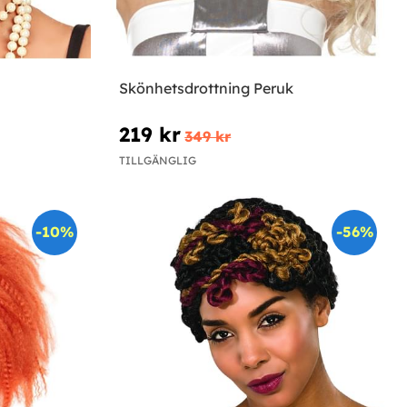
Skönhetsdrottning Peruk
219 kr
349 kr
TILLGÄNGLIG
-10%
-56%