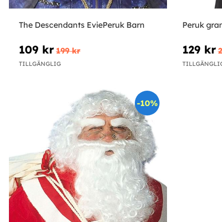
The Descendants EviePeruk Barn
Peruk gra
109 kr
129 kr
199 kr
TILLGÄNGLIG
TILLGÄNGLI
-10%