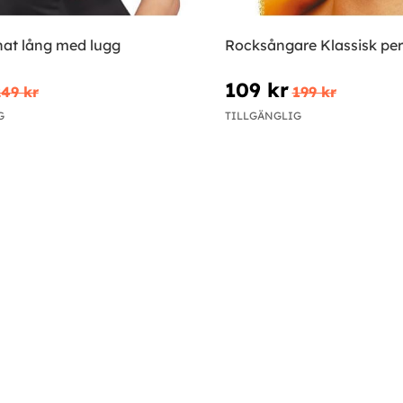
nat lång med lugg
Rocksångare Klassisk pe
109 kr
249 kr
199 kr
G
TILLGÄNGLIG