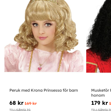
Peruk med Krona Prinsessa för barn
Musketör 
honom
68 kr
179 kr
169 kr
1
TILLGÄNGLIG
TILLGÄNGLI