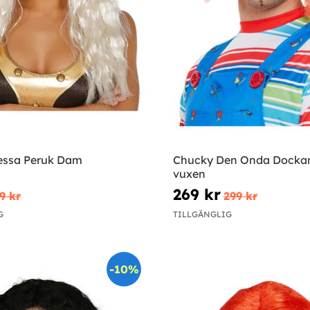
essa Peruk Dam
Chucky Den Onda Dockan
vuxen
269 kr
9 kr
299 kr
G
TILLGÄNGLIG
-10%