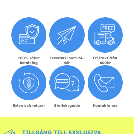
100% säker
Leverans inom 24–
Fri frakt från
betalning
48h
600kr
Byten och returer
Storleksguide
Kontakta oss
TILLGÅNG TILL EXKLUSIVA