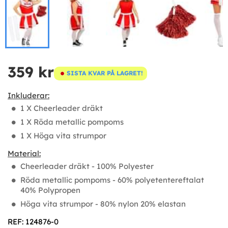
359 kr
SISTA KVAR PÅ LAGRET!
Inkluderar:
1 X Cheerleader dräkt
1 X Röda metallic pompoms
1 X Höga vita strumpor
Material:
Cheerleader dräkt - 100% Polyester
Röda metallic pompoms - 60% polyetentereftalat
40% Polypropen
Höga vita strumpor - 80% nylon 20% elastan
REF: 124876-0