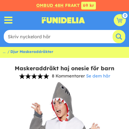
OMBUD 48H
FRAKT
69 kr
0
...
Djur Maskeraddräkter
Maskeraddräkt haj onesie för barn
8 Kommentarer
Se dem här