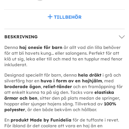
TILLBEHÖR
BESKRIVNING
Denna
haj onesie för barn
är allt vad din lilla behöver
för att bli havets kung... eller salongens. Perfekt för att
klä ut sig, leka eller till och med ta en tupplur med fenor
inkluderat.
Designad speciellt för barn, denna
hela dräkt
i grå och
silverfärg har en
huva i form av en hajhjälm
, med
broderade ögon
,
relief-tänder
och en framöppning för
att enkelt kunna ta på sig den. Tacks vare
elastiska
ärmar och ben
, sitter den på plats medan de springer,
hoppar eller sjunger hajens sång. Tillverkad av
100%
polyester
, är den både bekväm och hållbar.
En
produkt Made by Funidelia
för de tuffaste i revet.
För ibland är det coolare att vara en haj än en