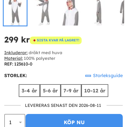
299 kr
SISTA KVAR PÅ LAGRET!
Inkluderar:
dräkt med huva
Material:
100% polyester
REF: 123610-0
STORLEK:
Storleksguide
3-4 år
5-6 år
7-9 år
10-12 år
LEVERERAS SENAST DEN 2026-08-11
KÖP NU