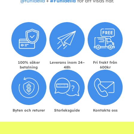
@funidelia
+
#Funidelia
för att visas här.
100% säker
Leverans inom 24–
Fri frakt från
betalning
48h
600kr
Byten och returer
Storleksguide
Kontakta oss