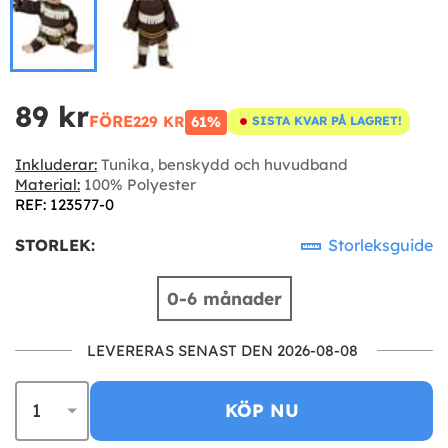
89 kr
FÖRE
229 KR
61%
SISTA KVAR PÅ LAGRET!
Inkluderar:
Tunika, benskydd och huvudband
Material:
100% Polyester
REF: 123577-0
STORLEK:
Storleksguide
0-6 månader
LEVERERAS SENAST DEN 2026-08-08
KÖP NU