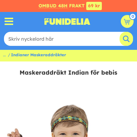
OMBUD 48H
FRAKT
69 kr
0
...
Indianer Maskeraddräkter
Maskeraddräkt Indian för bebis