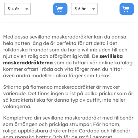
Med dessa sevillana maskeraddräkter kan du dansa
hela natten lång de är perfekta för att delta i det
folkloriska firandet som du har blivit inbjuden till och
njut av en rolig och oförglömlig kväll. De
sevilliska
maskeraddräkterna
som du hittar i vår online katalog
kommer oftast i röda och vita färger men du hittar
även andra modeller i olika färger som turkos.
Stilarna på flamenco maskeraddräkter är mycket
varierade. Det finns ingen brist på polka prickar som är
så karakteristiska för denna typ av outfit, inte heller
volangerna.
Komplettera din sevillana maskeraddräkt med tillbehör
som örhängen och prickiga strumpor. För honom,
roliga uppblåsbara dräkter från Cordoba och tillbehör
som spanska hattar. Och för de små i hemmet,