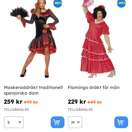
-48%
-49%
Maskeraddräkt traditionell
Flamingo dräkt för män
spanjorska dam
259 kr
229 kr
499 kr
449 kr
TILLGÄNGLIG
TILLGÄNGLIG