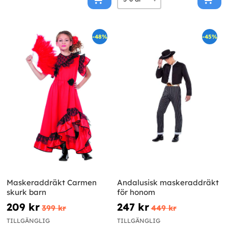
-48%
-45%
Maskeraddräkt Carmen
Andalusisk maskeraddräkt
skurk barn
för honom
209 kr
247 kr
399 kr
449 kr
TILLGÄNGLIG
TILLGÄNGLIG