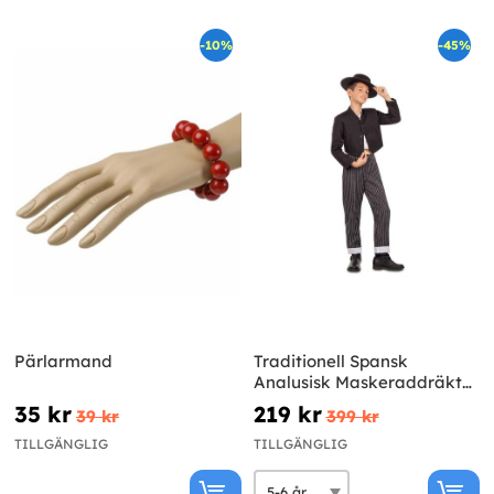
-10%
-45%
Pärlarmand
Traditionell Spansk
Analusisk Maskeraddräkt
för pojke
35 kr
219 kr
39 kr
399 kr
TILLGÄNGLIG
TILLGÄNGLIG