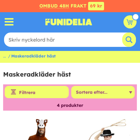
OMBUD 48H
FRAKT
69 kr
...
Maskeradkläder häst
Maskeradkläder häst
Filtrera
4
produkter