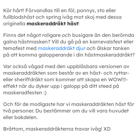
Kör hårt! Förvandlas till en föl, ponnys, sto eller
fullblodshäst och spring iväg mot skoj med dessa
originella
maskeraddräkt häst
!
Finns det något roligare och busigare än den berömda
galna hästmasken? Vill du gå på en karnevalsfest eller
temafest med
maskeraddräkt djur
och älskar tanken
på att komma galopperande i din hästmaskeraddräkt?
Var också vågad med den uppblåsbara versionen av
maskeraddräkten som består av en häst- och ryttar-
eller sheriffdräkt som kommer att skapa en WOW!!!-
effekt när du dyker upp i galopp på ditt steed på
maskeradfesten :)
Och för de modigaste har vi maskeraddräkten häst för
två personer. Du bestämmer om du vill vara huvudet
eller bakdelen.
Bråttom, maskeraddräkterna travar iväg! XD