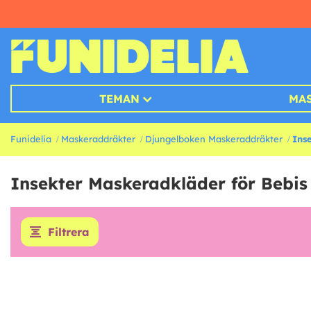
TEMAN
MA
Funidelia
Maskeraddräkter
Djungelboken Maskeraddräkter
Ins
Insekter Maskeradkläder för Bebis
Filtrera