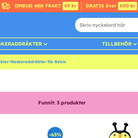
OMBUD 48H
FRAKT
69 kr
GRATIS
över
600 kr
SKERADDRÄKTER
TILLBEHÖR
ekter Maskeraddräkter för Bebis
Funnit:
3
produkter
-63%