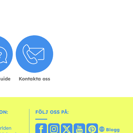
guide
Kontakta oss
ON:
FÖLJ OSS PÅ:
ärlden
Blogg