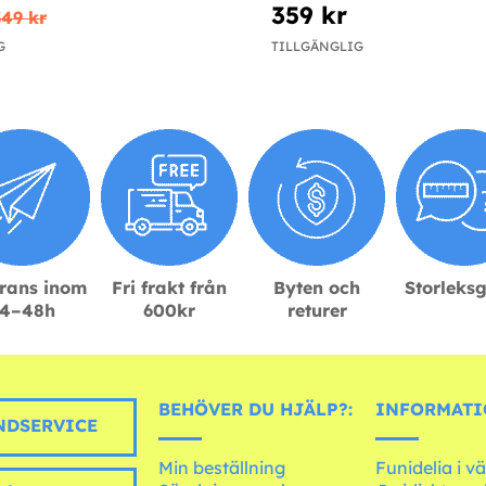
359 kr
349 kr
G
TILLGÄNGLIG
rans inom
Fri frakt från
Byten och
Storleks
4–48h
600kr
returer
BEHÖVER DU HJÄLP?:
INFORMATI
DSERVICE
Min beställning
Funidelia i v