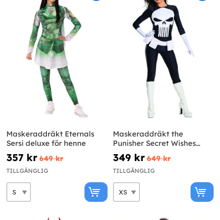
Maskeraddräkt Eternals
Maskeraddräkt the
Sersi deluxe för henne
Punisher Secret Wishes
dam
357 kr
349 kr
649 kr
649 kr
TILLGÄNGLIG
TILLGÄNGLIG