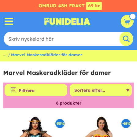
OMBUD 48H
FRAKT
69 kr
...
Marvel Maskeradkläder för damer
Marvel Maskeradkläder för damer
Filtrera
6
produkter
-55%
-48%