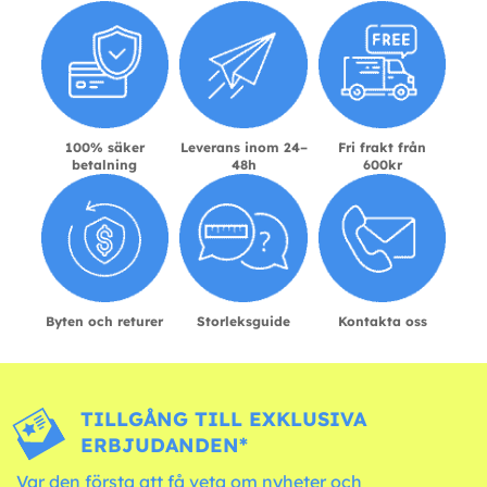
100% säker
Leverans inom 24–
Fri frakt från
betalning
48h
600kr
Byten och returer
Storleksguide
Kontakta oss
TILLGÅNG TILL EXKLUSIVA
ERBJUDANDEN*
Var den första att få veta om nyheter och