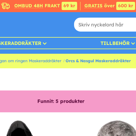
OMBUD 48H
FRAKT
69 kr
GRATIS
över
600 kr
SKERADDRÄKTER
TILLBEHÖR
gan om ringen Maskeraddräkter
Orcs & Nasgul Maskeraddräkter
Funnit:
5
produkter