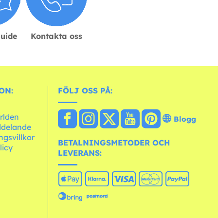
guide
Kontakta oss
ON:
FÖLJ OSS PÅ:
ärlden
Blogg
ddelande
ngsvillkor
BETALNINGSMETODER OCH
licy
LEVERANS: