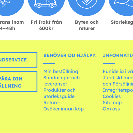
rans inom
Fri frakt från
Byten och
Storleks
4–48h
600kr
returer
BEHÖVER DU HJÄLP?:
INFORMATI
DSERVICE
Min beställning
Funidelia i v
Sändningar och
Juridiskt me
PÅRA DIN
leveranser
och Försäljni
ÄLLNING
Produkter och
Integritetspo
Storleksguide
Cookies
Returer
Sitemap
Osäker innan köp
Om oss