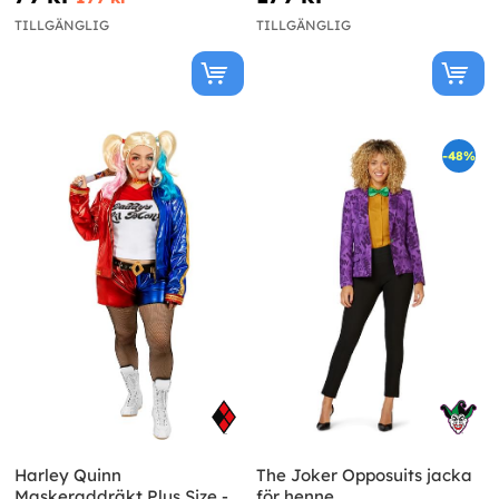
TILLGÄNGLIG
TILLGÄNGLIG
-48%
Harley Quinn
The Joker Opposuits jacka
Maskeraddräkt Plus Size -
för henne