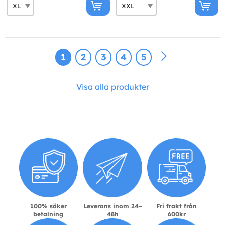
1
2
3
4
5
Visa alla produkter
100% säker
Leverans inom 24–
Fri frakt från
betalning
48h
600kr