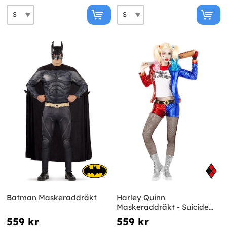
Batman Maskeraddräkt
Harley Quinn
Maskeraddräkt - Suicide
Squad
559 kr
559 kr