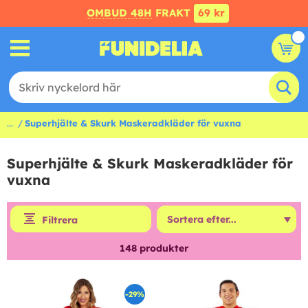
OMBUD 48H
FRAKT
69 kr
...
Superhjälte & Skurk Maskeradkläder för vuxna
Superhjälte & Skurk Maskeradkläder för
vuxna
Filtrera
148
produkter
-29%