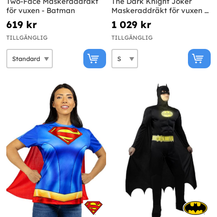
Two-Face Maskeraddräkt
The Dark Knight Joker
för vuxen - Batman
Maskeraddräkt för vuxen -
Diamond Edition
619 kr
1 029 kr
TILLGÄNGLIG
TILLGÄNGLIG