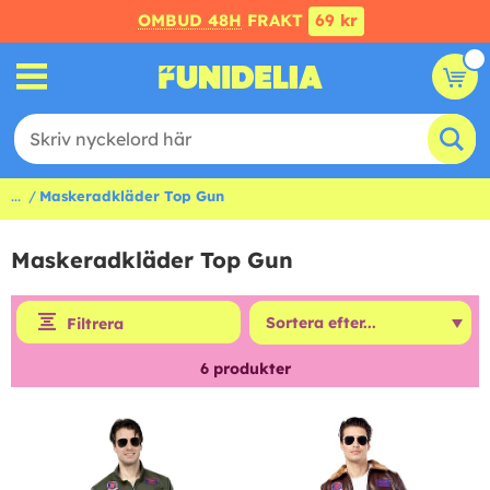
OMBUD 48H
FRAKT
69 kr
...
Maskeradkläder Top Gun
Maskeradkläder Top Gun
Filtrera
6
produkter