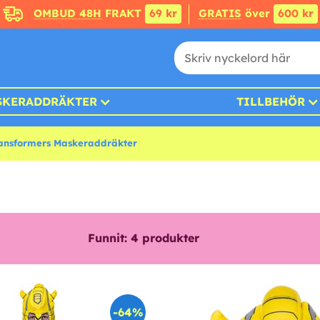
OMBUD 48H
FRAKT
69 kr
GRATIS
över
600 kr
SKERADDRÄKTER
TILLBEHÖR
ansformers Maskeraddräkter
Funnit:
4
produkter
-64%