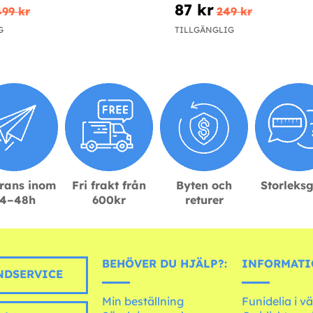
87 kr
499 kr
249 kr
G
TILLGÄNGLIG
rans inom
Fri frakt från
Byten och
Storleks
4–48h
600kr
returer
BEHÖVER DU HJÄLP?:
INFORMATI
DSERVICE
Min beställning
Funidelia i v