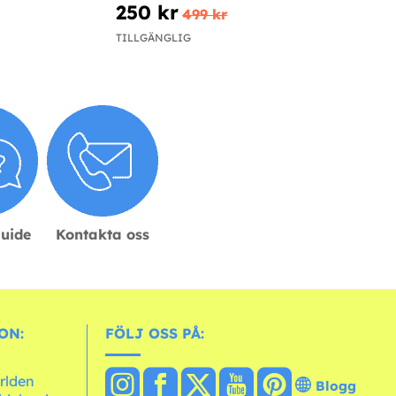
250 kr
499 kr
TILLGÄNGLIG
guide
Kontakta oss
ON:
FÖLJ OSS PÅ:
ärlden
Blogg