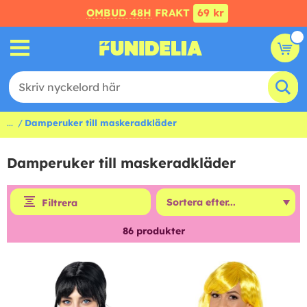
OMBUD 48H
FRAKT
69 kr
...
Damperuker till maskeradkläder
Damperuker till maskeradkläder
Filtrera
86
produkter