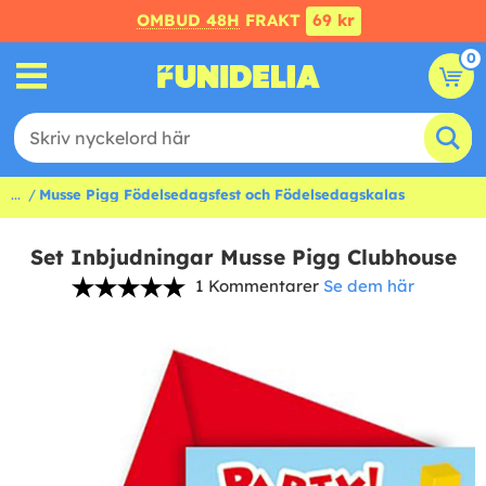
OMBUD 48H
FRAKT
69 kr
0
...
Musse Pigg Födelsedagsfest och Födelsedagskalas
Set Inbjudningar Musse Pigg Clubhouse
1 Kommentarer
Se dem här