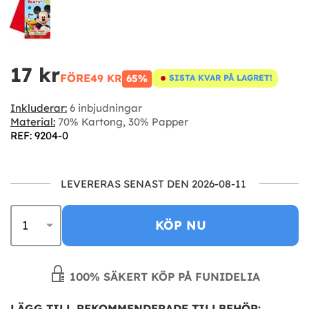
17 kr
FÖRE
49 KR
65%
SISTA KVAR PÅ LAGRET!
Inkluderar:
6 inbjudningar
Material:
70% Kartong, 30% Papper
REF: 9204-0
LEVERERAS SENAST DEN 2026-08-11
KÖP NU
100% SÄKERT KÖP PÅ FUNIDELIA
LÄGG TILL REKOMMENDERADE TILLBEHÖR: