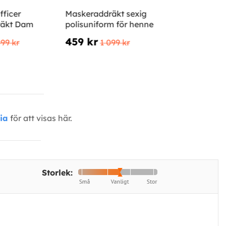
fficer
Maskeraddräkt sexig
räkt Dam
polisuniform för henne
459 kr
099 kr
1 099 kr
ia
för att visas här.
Storlek: