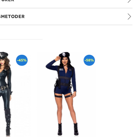
SMETODER
-45%
-58%