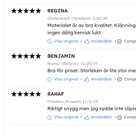
REGINA
Gladenbach (Tyskland) 2/20/24
Materialet är av bra kvalitet. Klänning
ingen dålig kemisk lukt.
Visa original
•
Användbar
•
Compra
BENJAMIN
Namur (Belgien) 12/25/19
Bra för priset. Storleken är lite stor m
Visa original
•
Användbar
•
Compra
RAHAF
Fnaitess (Kuwait) 11/2/19
Riktigt snygg men jag sydde inte slipse
Visa original
•
Användbar
•
Compra