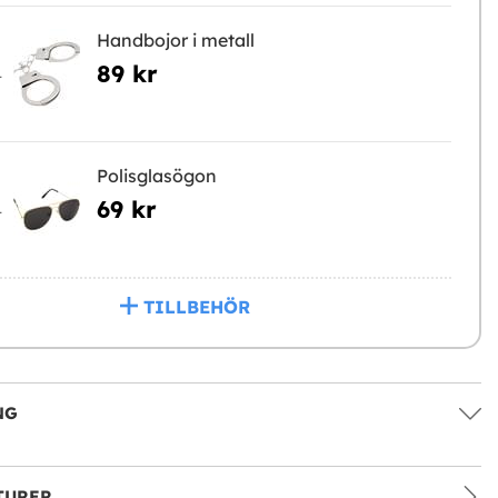
Handbojor i metall
89 kr
L
Polisglasögon
69 kr
L
TILLBEHÖR
NG
TURER