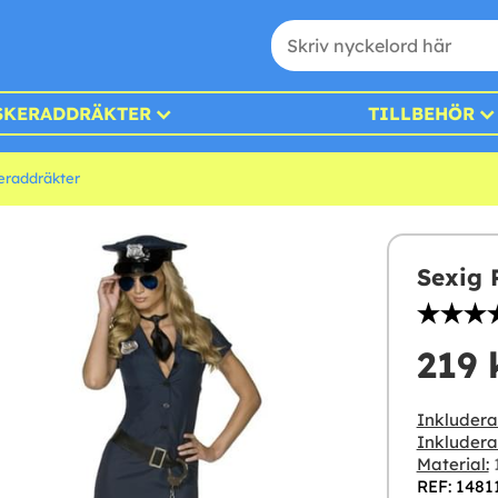
SKERADDRÄKTER
TILLBEHÖR
eraddräkter
Sexig 
219 
Inkludera
Inkluderar
Material:
1
REF: 1481