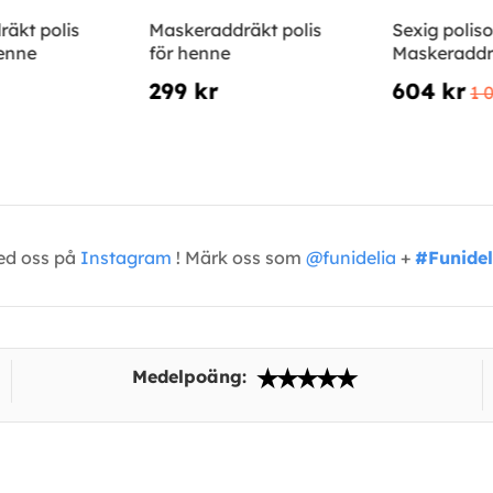
äkt polis
Maskeraddräkt polis
Sexig poliso
henne
för henne
Maskeradd
299 kr
604 kr
1 
med oss på
Instagram
! Märk oss som
@funidelia
+
#Funidel
Medelpoäng: