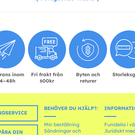
rans inom
Fri frakt från
Byten och
Storleks
4–48h
600kr
returer
BEHÖVER DU HJÄLP?:
INFORMATI
DSERVICE
Min beställning
Funidelia i v
Sändningar och
Juridiskt me
PÅRA DIN