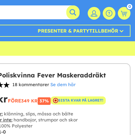
0
PRESENTER & PARTYTILLBEHÖR
Poliskvinna Fever Maskeraddräkt
18 kommentarer
Se dem här
kr
FÖRE
349 KR
SISTA KVAR PÅ LAGRET!
37%
r:
klänning, slips, mössa och bälte
 inte:
handbojor, strumpor och skor
00% Polyester
1-0