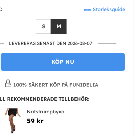
:
Storleksguide
S
M
LEVERERAS SENAST DEN 2026-08-07
KÖP NU
100% SÄKERT KÖP PÅ FUNIDELIA
LL REKOMMENDERADE TILLBEHÖR:
Nätstrumpbyxa
59 kr
L