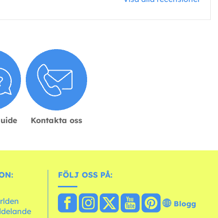
guide
Kontakta oss
ON:
FÖLJ OSS PÅ:
ärlden
Blogg
ddelande