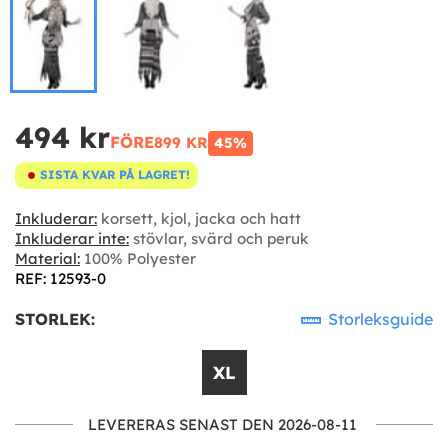
494 kr
FÖRE
899 KR
45%
SISTA KVAR PÅ LAGRET!
Inkluderar:
korsett, kjol, jacka och hatt
Inkluderar inte:
stövlar, svärd och peruk
Material:
100% Polyester
REF: 12593-0
STORLEK:
Storleksguide
XL
LEVERERAS SENAST DEN 2026-08-11