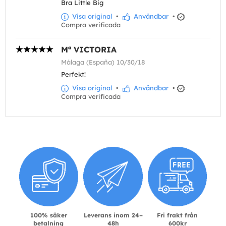
Bra Little Big
Visa original
•
Användbar
•
Compra verificada
Mª VICTORIA
Málaga (España) 10/30/18
Perfekt!
Visa original
•
Användbar
•
Compra verificada
100% säker
Leverans inom 24–
Fri frakt från
betalning
48h
600kr