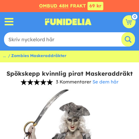
OMBUD 48H
FRAKT
69 kr
0
...
Zombies Maskeraddräkter
Spökskepp kvinnlig pirat Maskeraddräkt
3 Kommentarer
Se dem här