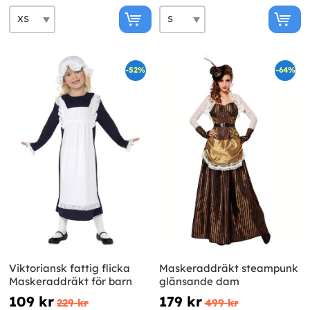
-52%
-64%
Viktoriansk fattig flicka
Maskeraddräkt steampunk
Maskeraddräkt för barn
glänsande dam
109 kr
179 kr
229 kr
499 kr