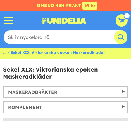
OMBUD 48H
FRAKT
69 kr
...
Sekel XIX: Viktorianska epoken Maskeradkläder
Sekel XIX: Viktorianska epoken
Maskeradkläder
MASKERADDRÄKTER
KOMPLEMENT