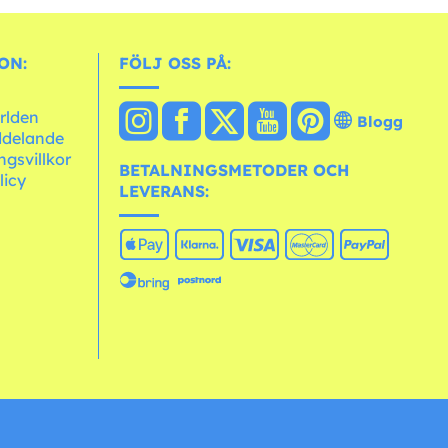
ON:
FÖLJ OSS PÅ:
ärlden
Blogg
ddelande
ngsvillkor
BETALNINGSMETODER OCH
licy
LEVERANS: