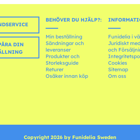
BEHÖVER DU HJÄLP?:
INFORMATI
DSERVICE
Min beställning
Funidelia i v
Sändningar och
Juridiskt me
PÅRA DIN
leveranser
och Försäljni
ÄLLNING
Produkter och
Integritetspo
Storleksguide
Cookies
Returer
Sitemap
Osäker innan köp
Om oss
Copyright 2026 by Funidelia Sweden