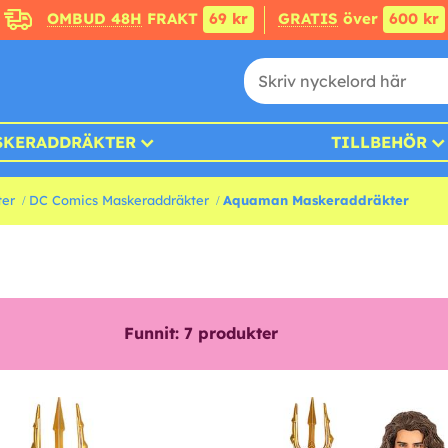
OMBUD 48H
FRAKT
69 kr
GRATIS
över
600 kr
SKERADDRÄKTER
TILLBEHÖR
ter
DC Comics Maskeraddräkter
Aquaman Maskeraddräkter
Funnit:
7
produkter