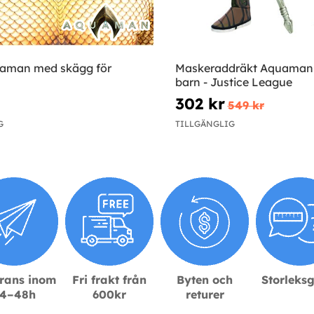
aman med skägg för
Maskeraddräkt Aquaman 
barn - Justice League
302 kr
549 kr
G
TILLGÄNGLIG
rans inom
Fri frakt från
Byten och
Storleks
4–48h
600kr
returer