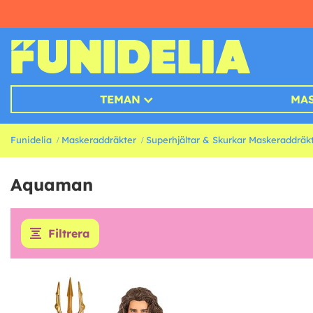
TEMAN
MA
Funidelia
Maskeraddräkter
Superhjältar & Skurkar Maskeraddräk
Aquaman
Filtrera