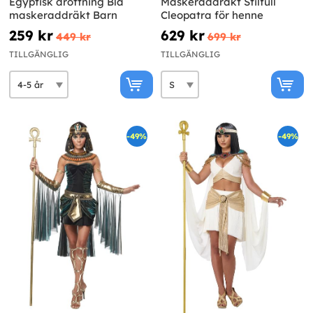
Egyptisk drottning Blå
Maskeraddräkt Stilfull
maskeraddräkt Barn
Cleopatra för henne
259 kr
629 kr
449 kr
699 kr
TILLGÄNGLIG
TILLGÄNGLIG
-49%
-49%