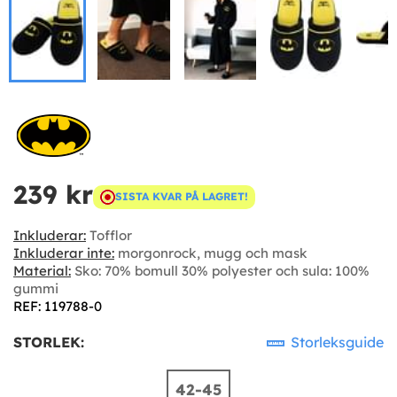
239 kr
SISTA KVAR PÅ LAGRET!
Inkluderar:
Tofflor
Inkluderar inte:
morgonrock, mugg och mask
Material:
Sko: 70% bomull 30% polyester och sula: 100%
gummi
REF: 119788-0
STORLEK:
Storleksguide
42-45