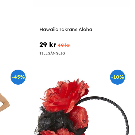
Hawaiianakrans Aloha
29 kr
49 kr
TILLGÄNGLIG
-45%
-10%