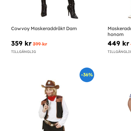
Cowvoy Maskeraddräkt Dam
Maskeraddr
honom
359 kr
449 kr
399 kr
TILLGÄNGLIG
TILLGÄNGLI
-36%