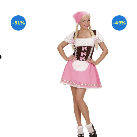
-51%
-49%