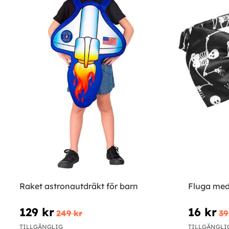
Raket astronautdräkt för barn
Fluga med 
129 kr
16 kr
249 kr
39
TILLGÄNGLIG
TILLGÄNGLI