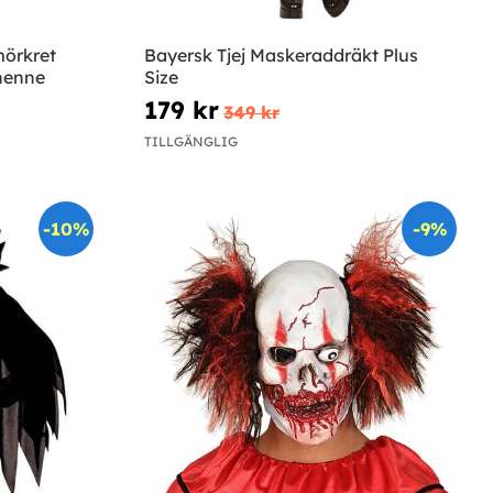
mörkret
Bayersk Tjej Maskeraddräkt Plus
henne
Size
179 kr
349 kr
TILLGÄNGLIG
-10%
-9%