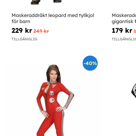
Maskeraddräkt leopard med tyllkjol
Maskerad
för barn
gigantisk 
229 kr
179 kr
249 kr
1
TILLGÄNGLIG
TILLGÄNGLI
-40%