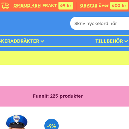
OMBUD 48H
FRAKT
69 kr
GRATIS
över
600 kr
SKERADDRÄKTER
TILLBEHÖR
Funnit:
225
produkter
-9%