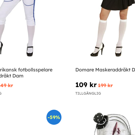
ikansk fotbollsspelare
Domare Maskeraddräkt 
dräkt Dam
109 kr
349 kr
199 kr
G
TILLGÄNGLIG
-59%