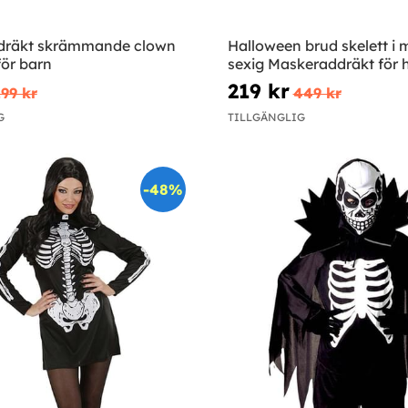
dräkt skrämmande clown
Halloween brud skelett i 
för barn
sexig Maskeraddräkt för 
219 kr
99 kr
449 kr
G
TILLGÄNGLIG
-48%