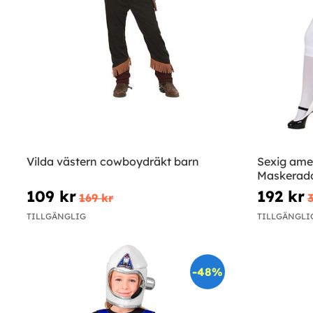
Vilda västern cowboydräkt barn
Sexig amer
Maskerad
109 kr
192 kr
169 kr
TILLGÄNGLIG
TILLGÄNGLI
-48%