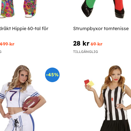
äkt Hippie 60-tal för
Strumpbyxor tomtenisse
28 kr
499 kr
69 kr
G
TILLGÄNGLIG
-45%