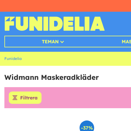
TEMAN
MA
Funidelia
Widmann Maskeradkläder
Filtrera
-37%