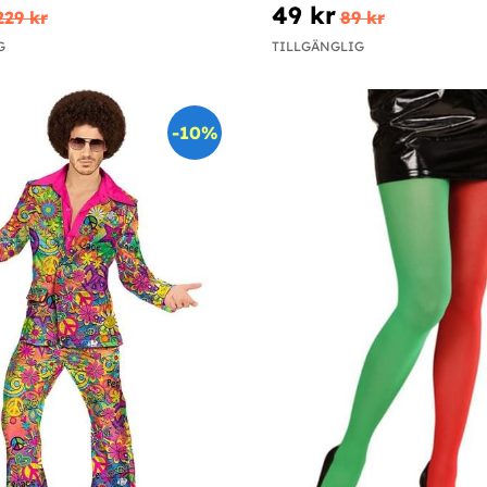
49 kr
229 kr
89 kr
G
TILLGÄNGLIG
-10%