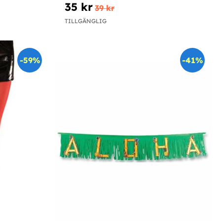
35 kr
39 kr
TILLGÄNGLIG
-59%
-41%