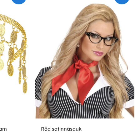
dam
Röd satinnäsduk