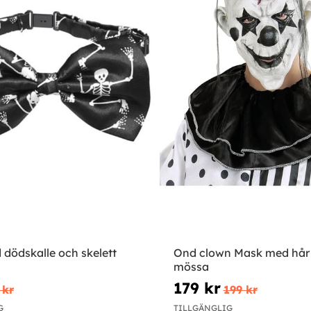
dödskalle och skelett
Ond clown Mask med hår
mössa
179 kr
 kr
199 kr
G
TILLGÄNGLIG