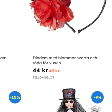
Dam
Diadem med blommor svarta och
röda för vuxen
44 kr
49 kr
TILLGÄNGLIG
-10%
-9%