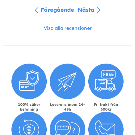
Föregående
Nästa
Visa alla recensioner
100% säker
Leverans inom 24–
Fri frakt från
betalning
48h
600kr