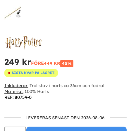
249 kr
FÖRE
449 KR
45%
SISTA KVAR PÅ LAGRET!
Inkluderar:
Trollstav i harts ca 36cm och fodral
Material:
100% Harts
REF: 80759-0
LEVERERAS SENAST DEN 2026-08-06