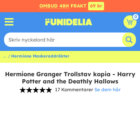
OMBUD 48H
FRAKT
69 kr
0
...
Hermione Maskeraddräkter
Hermione Granger Trollstav kopia - Harry
Potter and the Deathly Hallows
17 Kommentarer
Se dem här