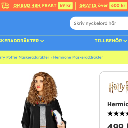
OMBUD 48H
FRAKT
69 kr
GRATIS
över
600 kr
SKERADDRÄKTER
TILLBEHÖR
rry Potter Maskeraddräkter
Hermione Maskeraddräkter
Hermio
499 