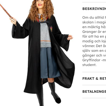
BESKRIVNI
Om du alltid 
skolan i magio
en mäktig häx
Granger är en
för att ha en 
modig och loj
vänner. Det ä
själv som en 
gånger och vä
Gryffindor -m
student.
FRAKT & RE
BETALNING