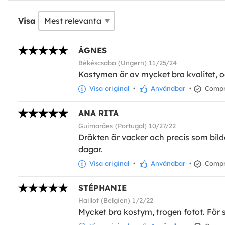
Visa
ÁGNES
Békéscsaba (Ungern) 11/25/24
Kostymen är av mycket bra kvalitet, o
Visa original
•
Användbar
•
Compra
ANA RITA
Guimarães (Portugal) 10/27/22
Dräkten är vacker och precis som bild
dagar.
Visa original
•
Användbar
•
Compra
STÉPHANIE
Haillot (Belgien) 1/2/22
Mycket bra kostym, trogen fotot. För s