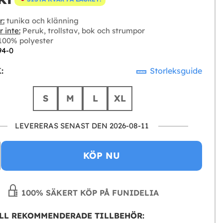
r:
tunika och klänning
 inte:
Peruk, trollstav, bok och strumpor
00% polyester
94-0
:
Storleksguide
S
M
L
XL
LEVERERAS SENAST DEN 2026-08-11
KÖP NU
100% SÄKERT KÖP PÅ FUNIDELIA
LL REKOMMENDERADE TILLBEHÖR: