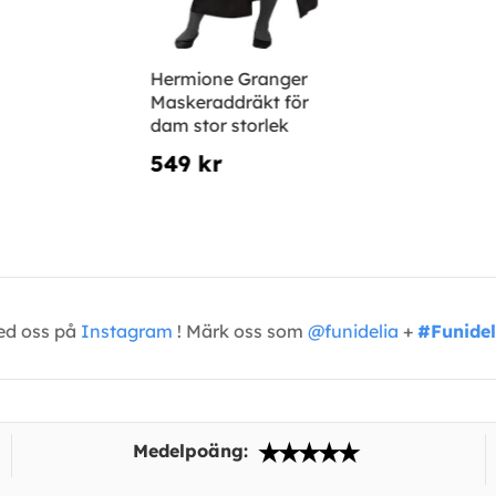
Hermione Granger
Maskeraddräkt för
dam stor storlek
549 kr
med oss på
Instagram
! Märk oss som
@funidelia
+
#Funidel
Medelpoäng: