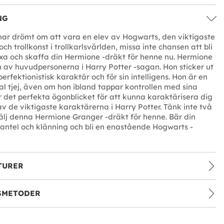
NG
har drömt om att vara en elev av Hogwarts, den viktigaste
ch trollkonst i trollkarlsvärlden, missa inte chansen att bli
a och skaffa din Hermione -dräkt för henne nu. Hermione
 av huvudpersonerna i Harry Potter -sagan. Hon sticker ut
perfektionistisk karaktär och för sin intelligens. Hon är en
al tjej, även om hon ibland tappar kontrollen med sina
r det perfekta ögonblicket för att kunna karaktärisera dig
av de viktigaste karaktärerna i Harry Potter. Tänk inte två
lj denna Hermione Granger -dräkt för henne. Bär din
antel och klänning och bli en enastående Hogwarts -
TURER
SMETODER