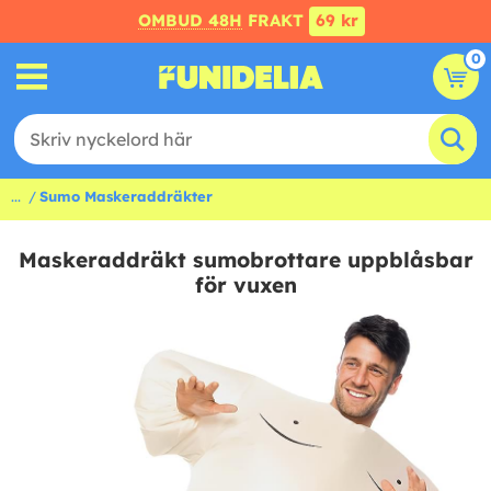
OMBUD 48H
FRAKT
69 kr
0
...
Sumo Maskeraddräkter
Maskeraddräkt sumobrottare uppblåsbar
för vuxen