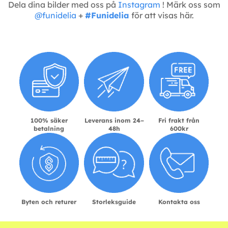
Dela dina bilder med oss på
Instagram
! Märk oss som
@funidelia
+
#Funidelia
för att visas här.
100% säker
Leverans inom 24–
Fri frakt från
betalning
48h
600kr
Byten och returer
Storleksguide
Kontakta oss