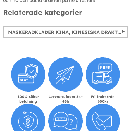
och ha den bästa dräkten på hela festen!
Relaterade kategorier
MASKERADKLÄDER KINA, KINESISKA DRÄKTER
100% säker
Leverans inom 24–
Fri frakt från
betalning
48h
600kr