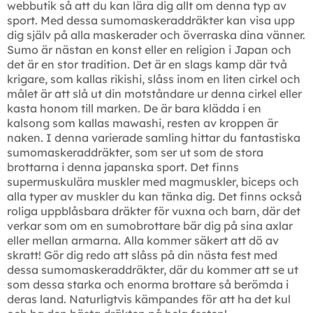
webbutik så att du kan lära dig allt om denna typ av
sport. Med dessa sumomaskeraddräkter kan visa upp
dig själv på alla maskerader och överraska dina vänner.
Sumo är nästan en konst eller en religion i Japan och
det är en stor tradition. Det är en slags kamp där två
krigare, som kallas rikishi, slåss inom en liten cirkel och
målet är att slå ut din motståndare ur denna cirkel eller
kasta honom till marken. De är bara klädda i en
kalsong som kallas mawashi, resten av kroppen är
naken. I denna varierade samling hittar du fantastiska
sumomaskeraddräkter, som ser ut som de stora
brottarna i denna japanska sport. Det finns
supermuskulära muskler med magmuskler, biceps och
alla typer av muskler du kan tänka dig. Det finns också
roliga uppblåsbara dräkter för vuxna och barn, där det
verkar som om en sumobrottare bär dig på sina axlar
eller mellan armarna. Alla kommer säkert att dö av
skratt! Gör dig redo att slåss på din nästa fest med
dessa sumomaskeraddräkter, där du kommer att se ut
som dessa starka och enorma brottare så berömda i
deras land. Naturligtvis kämpandes för att ha det kul