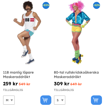
-53%
-52%
118 manlig löpare
80-tal rullskridskoåkerska
Maskeraddräkt
Maskeraddräkt
259 kr
309 kr
549 kr
649 kr
TILLGÄNGLIG
TILLGÄNGLIG