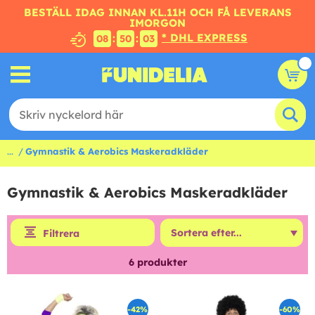
BESTÄLL IDAG INNAN KL.11H OCH FÅ LEVERANS
IMORGON
* DHL EXPRESS
:
:
08
50
02
...
Gymnastik & Aerobics Maskeradkläder
Gymnastik & Aerobics Maskeradkläder
Filtrera
6
produkter
-42%
-60%