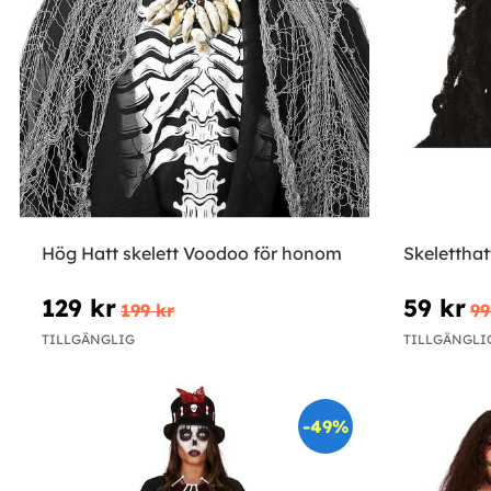
Hög Hatt skelett Voodoo för honom
Skelettha
129 kr
59 kr
199 kr
99
TILLGÄNGLIG
TILLGÄNGLI
-49%