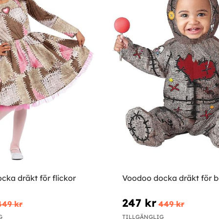
ka dräkt för flickor
Voodoo docka dräkt för b
247 kr
449 kr
449 kr
G
TILLGÄNGLIG