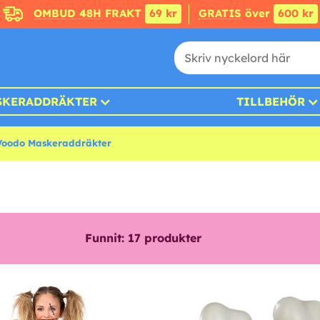
OMBUD 48H
FRAKT
69 kr
GRATIS
över
600 kr
SKERADDRÄKTER
TILLBEHÖR
Voodo Maskeraddräkter
Funnit:
17
produkter