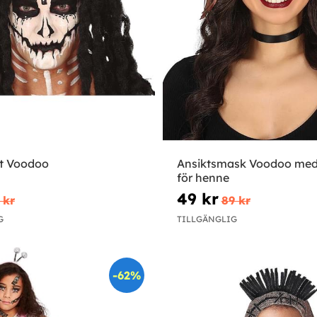
tt Voodoo
Ansiktsmask Voodoo med 
för henne
49 kr
 kr
89 kr
G
TILLGÄNGLIG
-62%