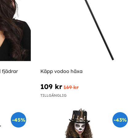
fjädrar
Käpp vodoo häxa
109 kr
169 kr
TILLGÄNGLIG
-45%
-43%