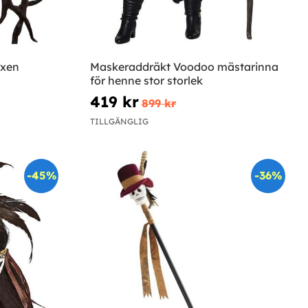
uxen
Maskeraddräkt Voodoo mästarinna
för henne stor storlek
419 kr
899 kr
TILLGÄNGLIG
-45%
-36%