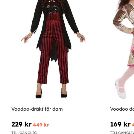
Voodoo-dräkt för dam
Voodoo doc
229 kr
169 kr
449 kr
TILLGÄNGLIG
TILLGÄNGLI