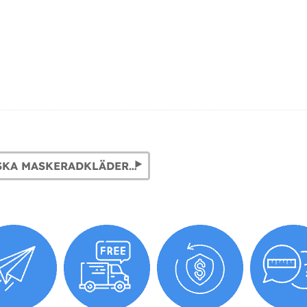
AFRIKANSKA MASKERADKLÄDER FÖR VUXEN OCH BARN