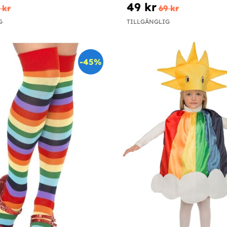
49 kr
 kr
69 kr
G
TILLGÄNGLIG
-45%