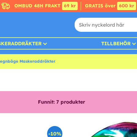
OMBUD 48H
FRAKT
69 kr
GRATIS
över
600 kr
SKERADDRÄKTER
TILLBEHÖR
egnbåge Maskeraddräkter
Funnit:
7
produkter
-10%