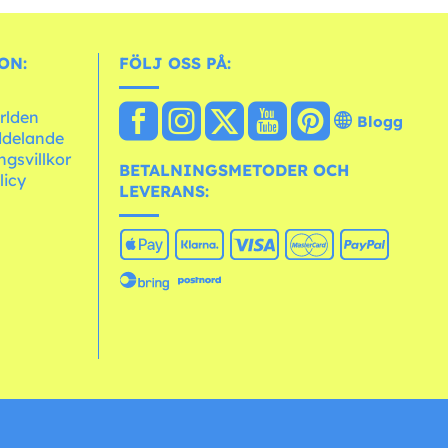
ON:
FÖLJ OSS PÅ:
ärlden
Blogg
ddelande
ngsvillkor
BETALNINGSMETODER OCH
licy
LEVERANS: