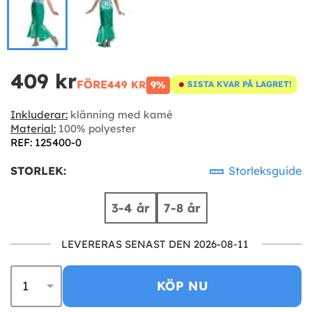
409 kr
FÖRE
449 KR
9%
SISTA KVAR PÅ LAGRET!
Inkluderar:
klänning med kamé
Material:
100% polyester
REF: 125400-0
STORLEK:
Storleksguide
3-4 år
7-8 år
LEVERERAS SENAST DEN 2026-08-11
KÖP NU