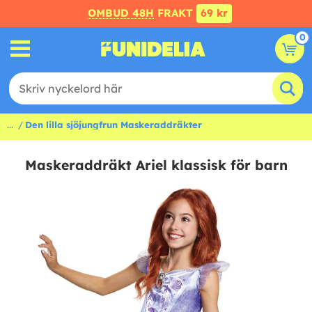
OMBUD 48H
FRAKT
69 kr
0
...
Den lilla sjöjungfrun Maskeraddräkter
Maskeraddräkt Ariel klassisk för barn