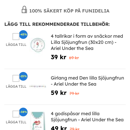
100% SÄKERT KÖP PÅ FUNIDELIA
LÄGG TILL REKOMMENDERADE TILLBEHÖR:
-43%
4 tallrikar i form av snäckor med
Lilla Sjöjungfrun (30x20 cm) -
LÄGGA TILL
Ariel Under the Sea
39 kr
69 kr
-25%
Girlang med Den lilla Sjöjungfrun
- Ariel Under the Sea
LÄGGA TILL
59 kr
79 kr
-38%
4 godispåsar med lilla
Sjöjungfrun - Ariel Under the Sea
LÄGGA TILL
49 kr
79 kr