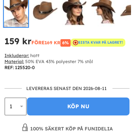
159 kr
FÖRE
169 KR
6%
SISTA KVAR PÅ LAGRET!
Inkluderar:
hatt
Material:
50% EVA 43% polyester 7% stål
REF: 125520-0
LEVERERAS SENAST DEN 2026-08-11
KÖP NU
100% SÄKERT KÖP PÅ FUNIDELIA