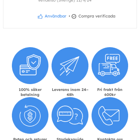
Användbar
•
Compra verificada
100% säker
Leverans inom 24–
Fri frakt från
betalning
48h
600kr
Byten och returer
Storleksguide
Kontakta oss