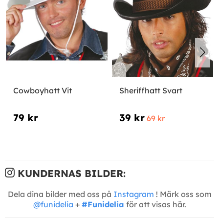
Cowboyhatt Vit
Sheriffhatt Svart
79 kr
39 kr
69 kr
KUNDERNAS BILDER:
Dela dina bilder med oss på
Instagram
! Märk oss som
@funidelia
+
#Funidelia
för att visas här.